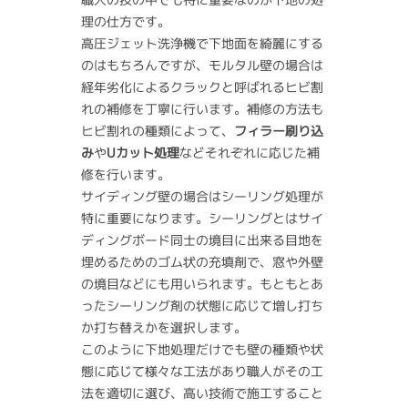
理の仕方です。
高圧ジェット洗浄機で下地面を綺麗にする
のはもちろんですが、モルタル壁の場合は
経年劣化によるクラックと呼ばれるヒビ割
れの補修を丁寧に行います。補修の方法も
ヒビ割れの種類によって、
フィラー刷り込
み
や
Uカット処理
などそれぞれに応じた補
修を行います。
サイディング壁の場合はシーリング処理が
特に重要になります。シーリングとはサイ
ディングボード同士の境目に出来る目地を
埋めるためのゴム状の充填剤で、窓や外壁
の境目などにも用いられます。もともとあ
ったシーリング剤の状態に応じて増し打ち
か打ち替えかを選択します。
このように下地処理だけでも壁の種類や状
態に応じて様々な工法があり職人がその工
法を適切に選び、高い技術で施工すること