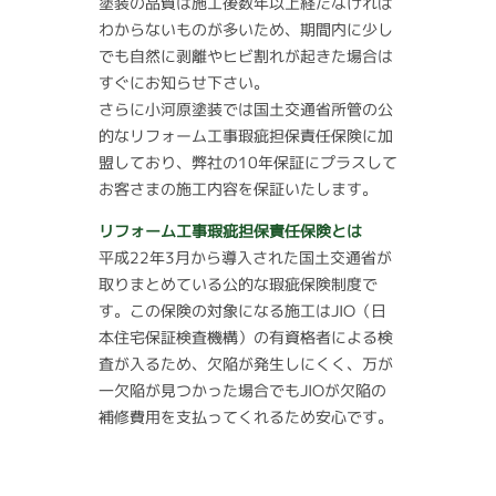
塗装の品質は施工後数年以上経たなければ
わからないものが多いため、期間内に少し
でも自然に剥離やヒビ割れが起きた場合は
すぐにお知らせ下さい。
さらに小河原塗装では国土交通省所管の公
的なリフォーム工事瑕疵担保責任保険に加
盟しており、弊社の10年保証にプラスして
お客さまの施工内容を保証いたします。
リフォーム工事瑕疵担保責任保険とは
平成22年3月から導入された国土交通省が
取りまとめている公的な瑕疵保険制度で
す。この保険の対象になる施工はJIO（日
本住宅保証検査機構）の有資格者による検
査が入るため、欠陥が発生しにくく、万が
一欠陥が見つかった場合でもJIOが欠陥の
補修費用を支払ってくれるため安心です。